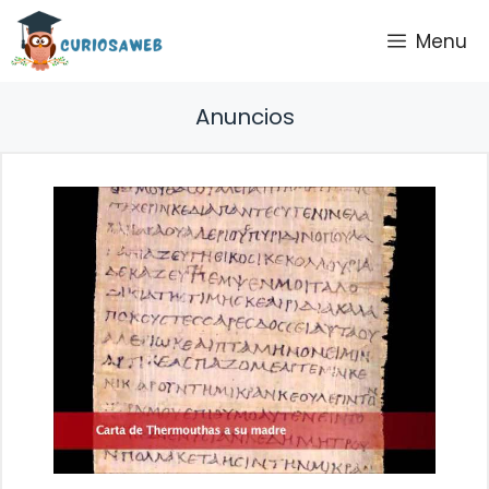
Saltar
Menu
al
contenido
Anuncios