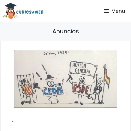
Saltar
Menu
al
contenido
Anuncios
','