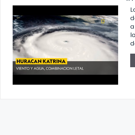
L
d
a
l
d