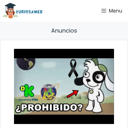
Saltar
Menu
al
contenido
Anuncios