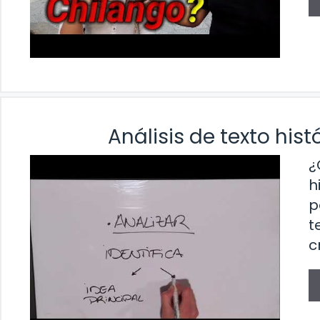
Análisis de texto hist
¿
h
p
t
c