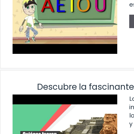
e
Descubre la fascinante
L
i
l
y