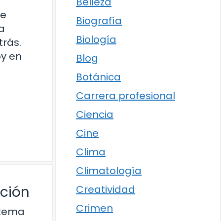
Belleza
 e
Biografía
ia
Biología
trás.
y en
Blog
Botánica
Carrera profesional
Ciencia
Cine
Clima
Climatología
ución
Creatividad
Crimen
stema