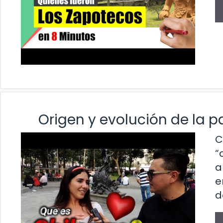
Origen y evolución de la p
C
“
a
e
d