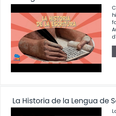
C
h
f
A
d
La Historia de la Lengua de 
L