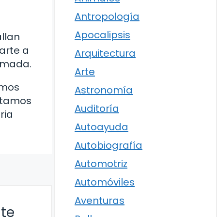
Antropología
Apocalipsis
llan
arte a
Arquitectura
ormada.
Arte
emos
Astronomía
estamos
Auditoría
ria
Autoayuda
Autobiografía
Automotriz
Automóviles
Aventuras
nte