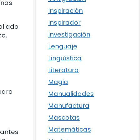
inas
Inspiración
Inspirador
ollado
Investigación
co,
Lenguaje
Lingüística
Literatura
Magia
 para
Manualidades
Manufactura
Mascotas
Matemáticas
tantes