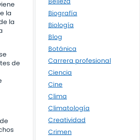
Belleza
viene
e la
Biografía
de la
Biología
a
Blog
Botánica
ase
Carrera profesional
ntes de
Ciencia
e
Cine
Clima
Climatología
Creatividad
 de
uchos
Crimen