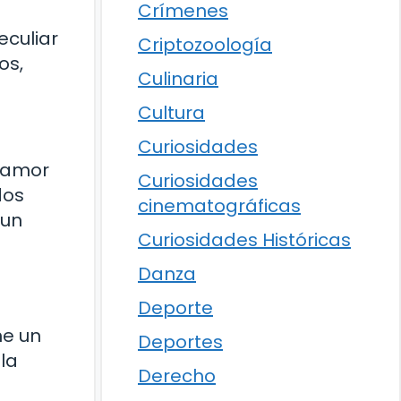
Crímenes
eculiar
Criptozoología
os,
Culinaria
Cultura
Curiosidades
u amor
Curiosidades
dos
cinematográficas
 un
Curiosidades Históricas
Danza
Deporte
ne un
Deportes
la
Derecho