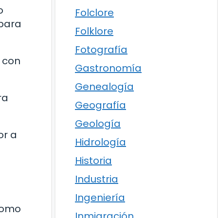
o
Folclore
 para
Folklore
Fotografía
, con
Gastronomía
Genealogía
ra
Geografía
Geología
or a
Hidrología
Historia
Industria
Ingeniería
 como
Inmigración