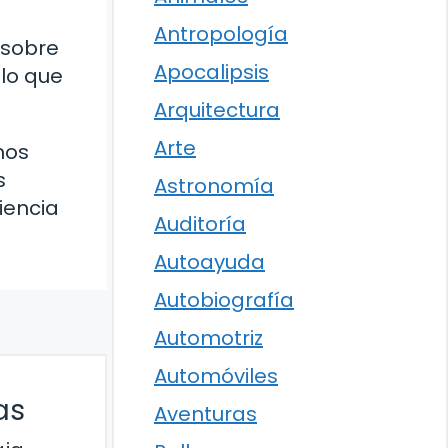
Antropología
 sobre
Apocalipsis
 lo que
Arquitectura
Arte
mos
s
Astronomía
iencia
Auditoría
Autoayuda
Autobiografía
Automotriz
Automóviles
as
Aventuras