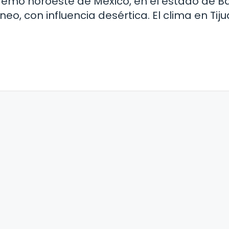
tremo noroeste de México, en el estado de B
neo, con influencia desértica. El clima en Tij