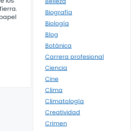
e los
Belleza
ierra.
Biografía
 papel
Biología
Blog
Botánica
Carrera profesional
Ciencia
Cine
Clima
Climatología
Creatividad
Crimen