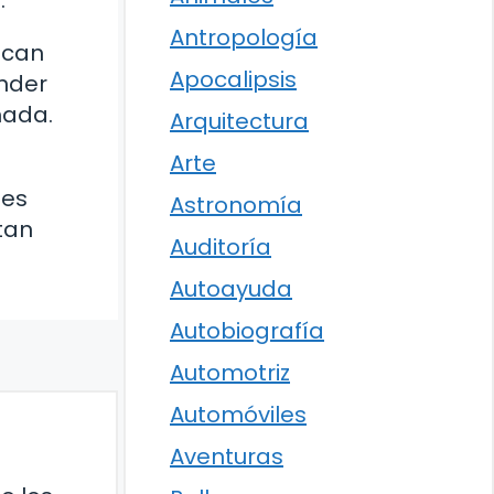
.
Antropología
ican
Apocalipsis
ender
mada.
Arquitectura
Arte
nes
Astronomía
tan
Auditoría
Autoayuda
Autobiografía
Automotriz
Automóviles
Aventuras