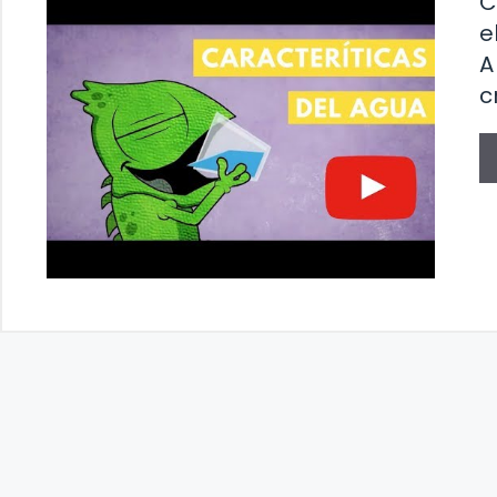
C
e
A
c