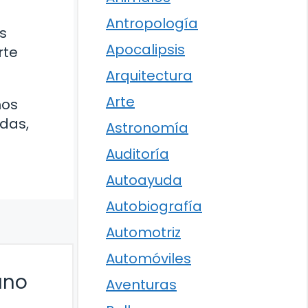
Antropología
s
Apocalipsis
rte
Arquitectura
Arte
mos
udas,
Astronomía
Auditoría
Autoayuda
Autobiografía
Automotriz
Automóviles
ano
Aventuras