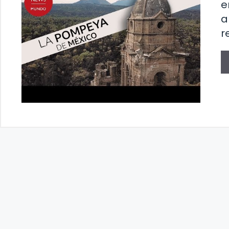
e
a
r