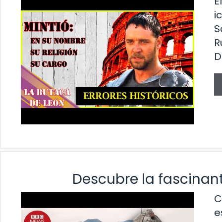
E
i
S
R
D
Descubre la fascinant
C
e