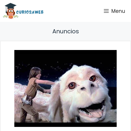
Saltar
Menu
al
contenido
Anuncios