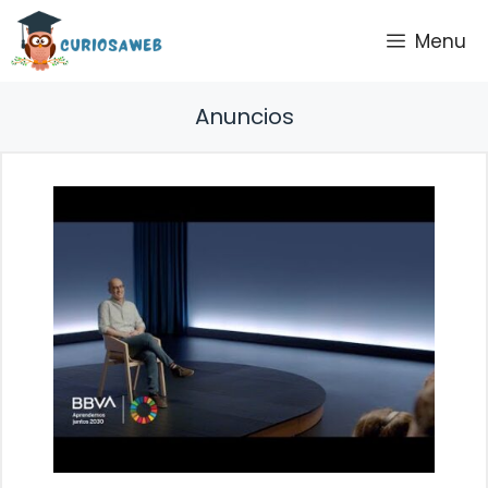
Saltar
Menu
al
contenido
Anuncios