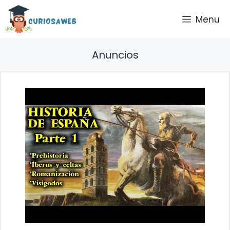
Saltar
Menu
al
contenido
Anuncios