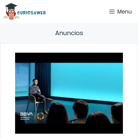
Saltar
Menu
al
contenido
Anuncios