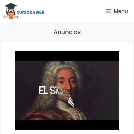
Saltar
Menu
al
contenido
Anuncios