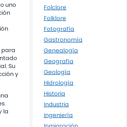
mo uno
Folclore
ción
Folklore
ión
Fotografía
Gastronomía
 para
Genealogía
antado
Geografía
al. Su
Geología
ción y
Hidrología
Historia
una
es
Industria
 la
Ingeniería
Inmigración