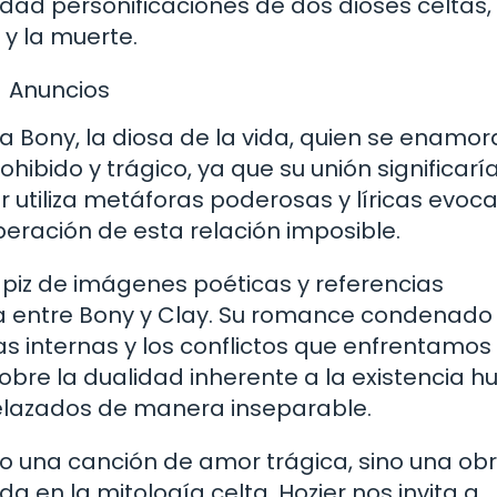
idad personificaciones de dos dioses celtas,
 y la muerte.
Anuncios
 a Bony, la diosa de la vida, quien se enamor
hibido y trágico, ya que su unión significaría 
r utiliza metáforas poderosas y líricas evoc
peración de esta relación imposible.
 tapiz de imágenes poéticas y referencias
rna entre Bony y Clay. Su romance condenado
s internas y los conflictos que enfrentamos
 sobre la dualidad inherente a la existencia
relazados de manera inseparable.
lo una canción de amor trágica, sino una ob
 en la mitología celta. Hozier nos invita a