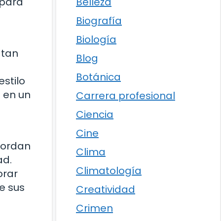
Belleza
 para
Biografía
Biología
 tan
Blog
Botánica
stilo
o en un
Carrera profesional
Ciencia
Cine
bordan
Clima
ad.
Climatología
orar
e sus
Creatividad
Crimen