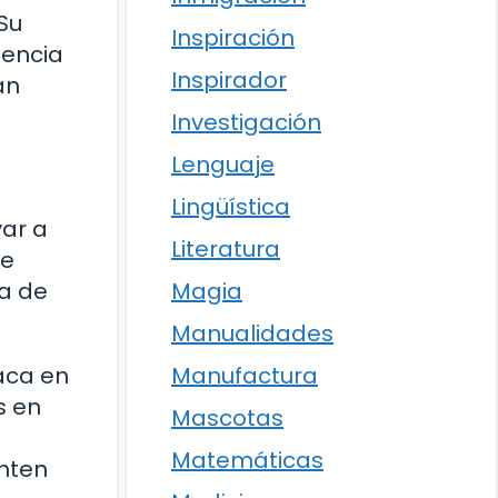
Su
Inspiración
uencia
Inspirador
án
Investigación
Lenguaje
Lingüística
var a
Literatura
te
Magia
ma de
Manualidades
Manufactura
taca en
s en
Mascotas
Matemáticas
enten