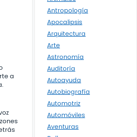
Antropología
Apocalipsis
Arquitectura
Arte
Astronomía
o
Auditoría
rte a
Autoayuda
a.
Autobiografía
Automotriz
voz
Automóviles
azones
Aventuras
etrás