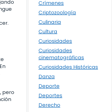
ejando
Crímenes
ingue
Criptozoología
Culinaria
cer.
Cultura
Curiosidades
Curiosidades
cinematográficas
te
 En
Curiosidades Históricas
,
Danza
Deporte
, pero
Deportes
nción
Derecho