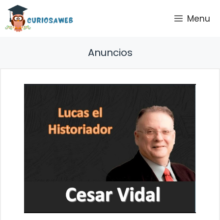
Saltar
Menu
al
contenido
Anuncios