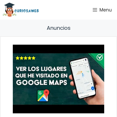
Saltar
Menu
al
contenido
Anuncios