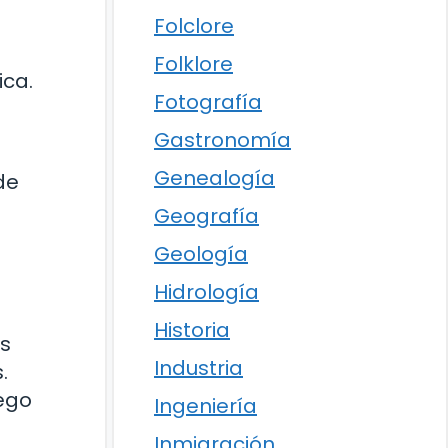
Folclore
Folklore
ica.
Fotografía
Gastronomía
Genealogía
de
Geografía
Geología
Hidrología
Historia
us
Industria
.
uego
Ingeniería
Inmigración