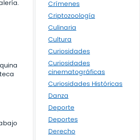
lería.
Crímenes
Criptozoología
Culinaria
Cultura
Curiosidades
Curiosidades
squina
cinematográficas
oteca
Curiosidades Históricas
Danza
Deporte
Deportes
 abajo
Derecho