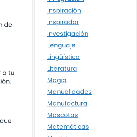
Inspiración
Inspirador
n de
Investigación
Lenguaje
Lingüística
Literatura
 a tu
Magia
ión.
Manualidades
Manufactura
e
Mascotas
 que
Matemáticas