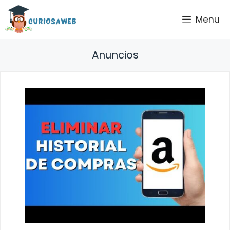
Saltar
Menu
al
contenido
Anuncios