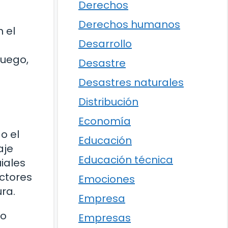
Derechos
Derechos humanos
 el
Desarrollo
Luego,
Desastre
Desastres naturales
Distribución
Economía
o el
Educación
aje
Educación técnica
iales
ctores
Emociones
ra.
Empresa
ro
Empresas