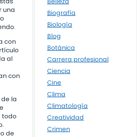
Belleza
estás
r una
Biografía
to
Biología
endo.
Blog
a con
Botánica
tículo
da al
Carrera profesional
Ciencia
nan con
Cine
Clima
 de la
Climatología
ue
n todo
Creatividad
o.
Crimen
go de