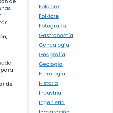
 son de
Folclore
sonas
n
Folklore
tás
Fotografía
a
Gastronomía
ón,
Genealogía
Geografía
puede
Geología
n para
Hidrología
Historia
ar de
Industria
Ingeniería
Inmigración