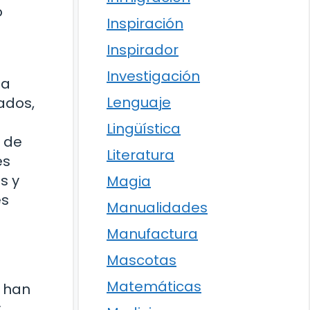
o
Inspiración
Inspirador
Investigación
la
Lenguaje
ados,
e
Lingüística
s de
Literatura
es
s y
Magia
es
Manualidades
Manufactura
Mascotas
Matemáticas
e han
y