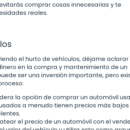
, evitarás comprar cosas innecesarias y te
sidades reales.
los
endo el hurto de vehículos, déjame aclarar
dinero en la compra y mantenimiento de un
uede ser una inversión importante, pero exi
proceso:
dera la opción de comprar un automóvil us
s usados a menudo tienen precios más bajos
lentes.
tear el precio de un automóvil con el vende
l valor del vehículo y utiliza esto como ar