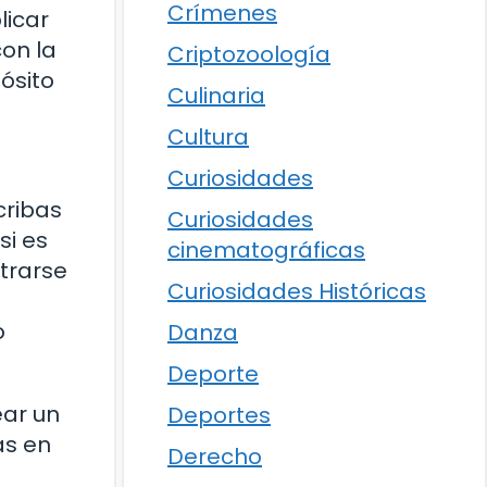
Crímenes
licar
con la
Criptozoología
ósito
Culinaria
Cultura
Curiosidades
cribas
Curiosidades
si es
cinematográficas
ltrarse
Curiosidades Históricas
o
Danza
Deporte
ear un
Deportes
as en
Derecho