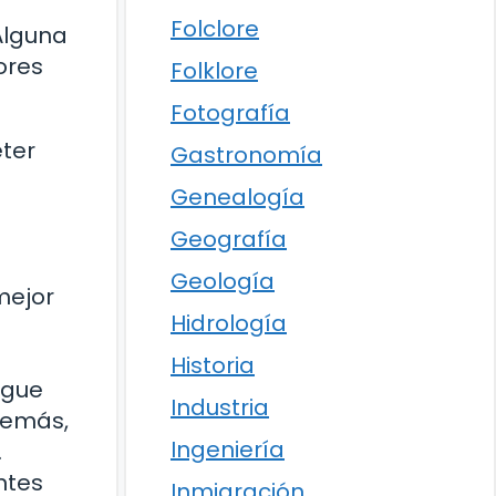
Folclore
Alguna
ores
Folklore
Fotografía
eter
Gastronomía
Genealogía
Geografía
Geología
mejor
Hidrología
Historia
igue
Industria
Además,
Ingeniería
.
ntes
Inmigración