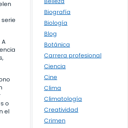
Belleza
elen
Biografía
 serie
Biología
Blog
 A
Botánica
iencia
Carrera profesional
s,
Ciencia
Cine
tono
n
Clima
r
Climatología
as o
Creatividad
n el
Crimen