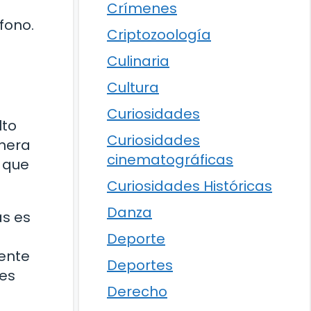
Crímenes
fono.
Criptozoología
Culinaria
Cultura
Curiosidades
lto
Curiosidades
anera
cinematográficas
s que
Curiosidades Históricas
Danza
as es
Deporte
mente
Deportes
tes
Derecho