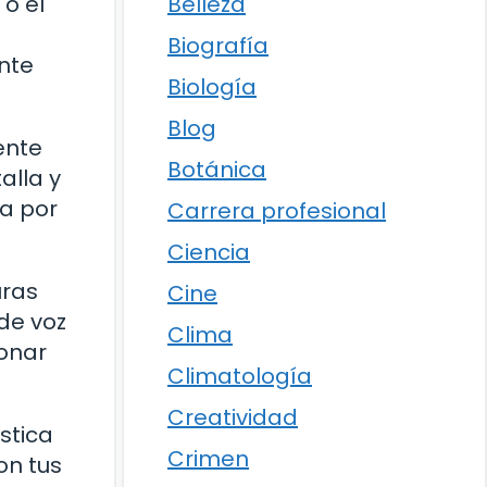
Belleza
o el
Biografía
nte
Biología
Blog
ente
Botánica
alla y
la por
Carrera profesional
Ciencia
uras
Cine
de voz
Clima
ionar
Climatología
Creatividad
stica
Crimen
on tus