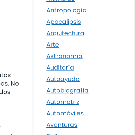
Antropología
Apocalipsis
Arquitectura
Arte
Astronomía
Auditoría
ntos
Autoayuda
cos. No
Autobiografía
odos
Automotriz
Automóviles
Aventuras
r