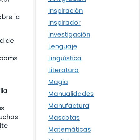
Inspiración
obre la
Inspirador
Investigación
ad de
Lenguaje
Lingüística
 zooms
Literatura
Magia
lia
Manualidades
Manufactura
us
muchas
Mascotas
ite
Matemáticas