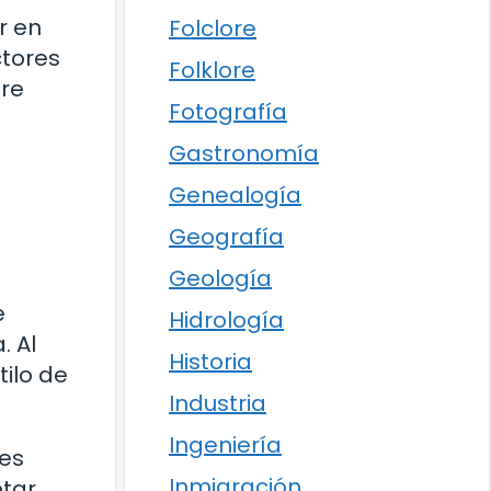
r en
Folclore
ctores
Folklore
pre
Fotografía
Gastronomía
Genealogía
Geografía
Geología
e
Hidrología
. Al
Historia
tilo de
Industria
Ingeniería
des
Inmigración
ptar