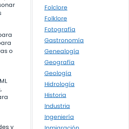
esonar
Folclore
s
Folklore
Fotografía
 para
Gastronomía
para
ras o
Genealogía
Geografía
Geología
TML
Hidrología
,
Historia
ara
Industria
Ingeniería
des y
Inmigración