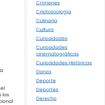
Crímenes
Criptozoología
Culinaria
Cultura
Curiosidades
Curiosidades
cinematográficas
Curiosidades Históricas
la
Danza
Deporte
el
Deportes
 los
Derecho
cional