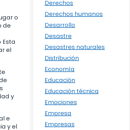
Derechos
Derechos humanos
lugar o
Desarrollo
o de
Desastre
» Esta
Desastres naturales
r el
Distribución
Economía
te
Educación
 de
s
Educación técnica
dad y
Emociones
Empresa
al e
Empresas
a y el