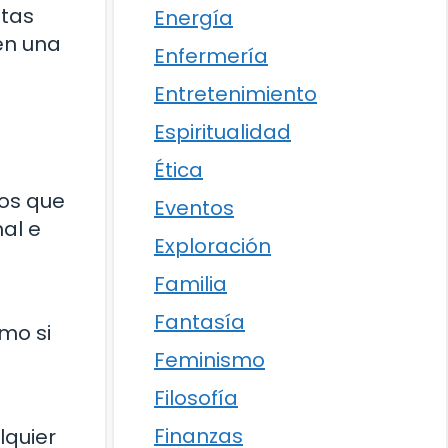
ntas
Energía
en una
Enfermería
Entretenimiento
Espiritualidad
Ética
jos que
Eventos
al e
Exploración
Familia
Fantasía
mo si
Feminismo
Filosofía
Finanzas
lquier