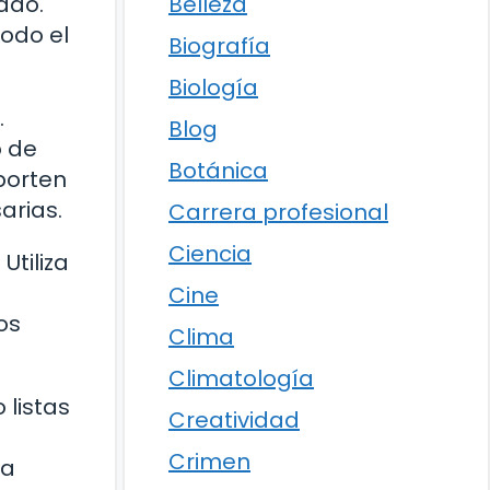
Belleza
ado.
todo el
Biografía
Biología
.
Blog
o de
Botánica
porten
arias.
Carrera profesional
Ciencia
Utiliza
Cine
os
Clima
Climatología
 listas
Creatividad
s
Crimen
la