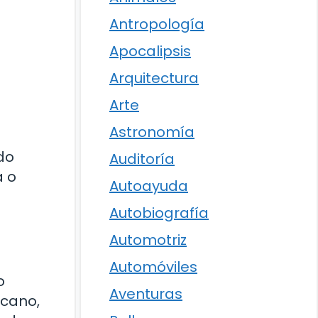
Antropología
Apocalipsis
Arquitectura
Arte
Astronomía
do
Auditoría
a o
Autoayuda
Autobiografía
Automotriz
Automóviles
o
Aventuras
rcano,