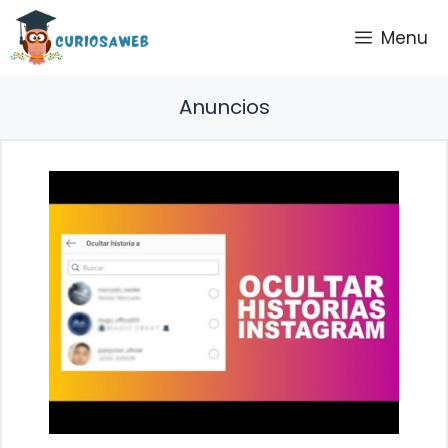
Saltar
Menu
al
contenido
Anuncios