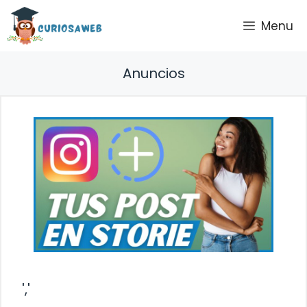
Saltar
Menu
al
contenido
Anuncios
','