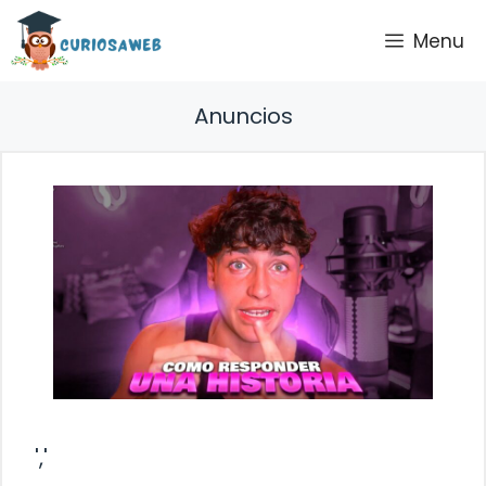
Saltar
Menu
al
contenido
Anuncios
','