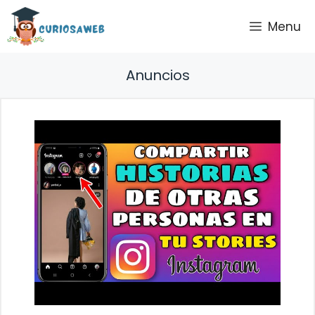
Saltar
Menu
al
contenido
Anuncios