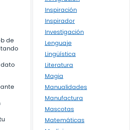
Inspiración
Inspirador
Investigación
eb de
Lenguaje
stando
Lingüística
 dato
Literatura
Magia
tante
Manualidades
Manufactura
n
Mascotas
tu
Matemáticas