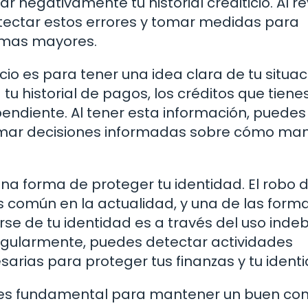
 negativamente tu historial crediticio. Al re
etectar estos errores y tomar medidas para
emas mayores.
icio es para tener una idea clara de tu situac
a tu historial de pagos, los créditos que tiene
pendiente. Al tener esta información, puedes
omar decisiones informadas sobre cómo ma
 una forma de proteger tu identidad. El robo 
 común en la actualidad, y una de las form
e de tu identidad es a través del uso inde
io regularmente, puedes detectar actividades
rias para proteger tus finanzas y tu identi
io es fundamental para mantener un buen con