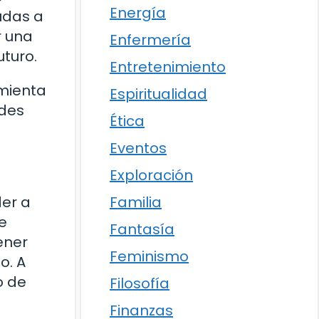
Energía
udas a
r una
Enfermería
uturo.
Entretenimiento
amienta
Espiritualidad
ades
Ética
Eventos
Exploración
Familia
der a
e
Fantasía
ener
Feminismo
o. A
o de
Filosofía
Finanzas