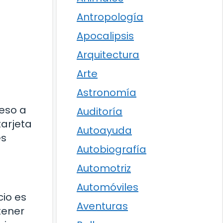
Antropología
Apocalipsis
Arquitectura
Arte
Astronomía
ceso a
Auditoría
tarjeta
Autoayuda
es
Autobiografía
Automotriz
Automóviles
cio es
Aventuras
tener