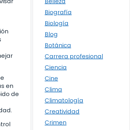
Belleza
visar
Biografía
Biología
ión
Blog
s
Botánica
nejar
Carrera profesional
Ciencia
de
Cine
as en
Clima
bido de
Climatología
dad.
Creatividad
Crimen
trol