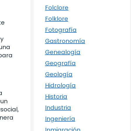
Folclore
Folklore
te
Fotografía
 y
Gastronomía
 una
Genealogía
 para
Geografía
Geología
Hidrología
a
Historia
 un
Industria
social,
anera
Ingeniería
Inmigración