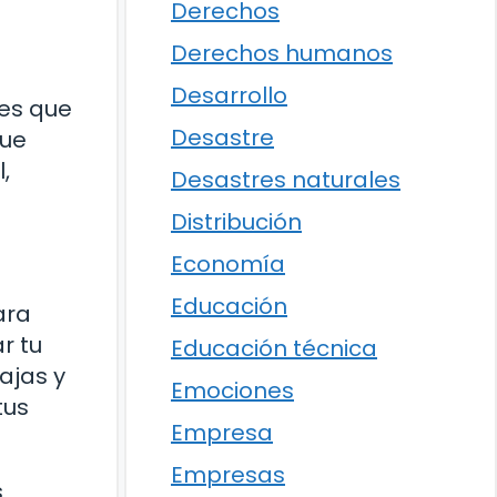
Derechos
Derechos humanos
Desarrollo
des que
Desastre
que
,
Desastres naturales
Distribución
Economía
Educación
ara
r tu
Educación técnica
ajas y
Emociones
tus
Empresa
Empresas
s