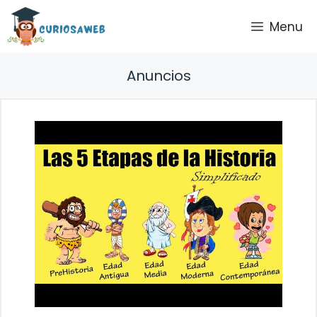
Saltar
Menu
al
contenido
Anuncios