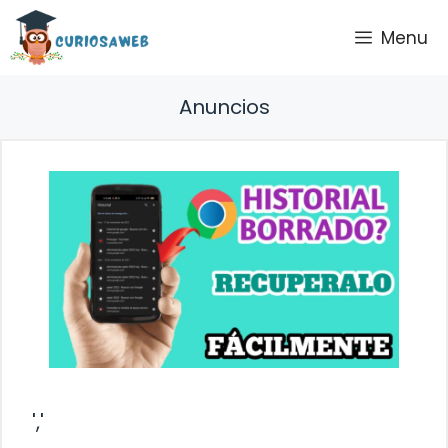
Saltar
Menu
al
contenido
Anuncios
','