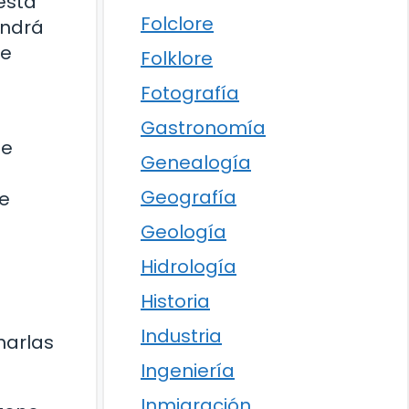
uesta
Folclore
endrá
de
Folklore
Fotografía
Gastronomía
ue
Genealogía
Geografía
de
Geología
Hidrología
Historia
Industria
harlas
Ingeniería
Inmigración