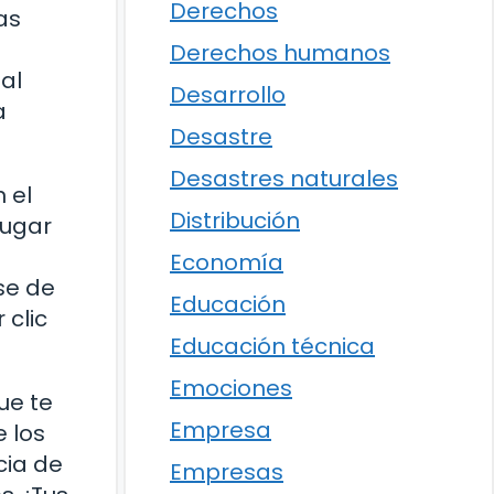
Derechos
as
Derechos humanos
al
Desarrollo
a
Desastre
Desastres naturales
 el
Distribución
lugar
Economía
se de
Educación
 clic
Educación técnica
Emociones
ue te
Empresa
 los
cia de
Empresas