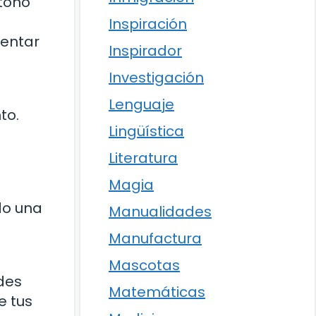
 tono
Inspiración
mentar
Inspirador
Investigación
Lenguaje
to.
Lingüística
Literatura
Magia
do una
Manualidades
Manufactura
Mascotas
des
Matemáticas
e tus