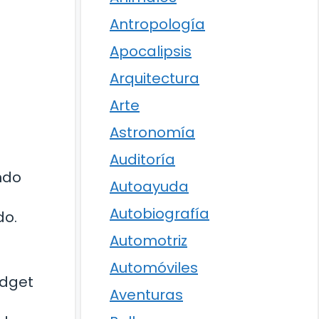
Antropología
Apocalipsis
Arquitectura
Arte
Astronomía
Auditoría
ndo
Autoayuda
Autobiografía
do.
Automotriz
Automóviles
idget
Aventuras
s