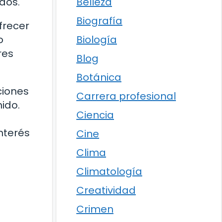
Belleza
dos.
Biografía
frecer
Biología
o
res
Blog
Botánica
ciones
Carrera profesional
ido.
Ciencia
nterés
Cine
Clima
Climatología
Creatividad
Crimen