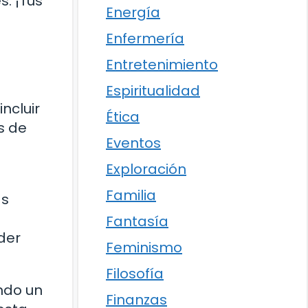
s. ¡Tus
Energía
Enfermería
Entretenimiento
Espiritualidad
ncluir
Ética
s de
Eventos
Exploración
Familia
as
Fantasía
der
Feminismo
Filosofía
endo un
Finanzas