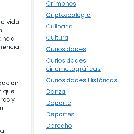
Crímenes
Criptozoología
ra vida
Culinaria
o
Cultura
tancia
riencia
Curiosidades
Curiosidades
cinematográficas
Curiosidades Históricas
gación
r que
Danza
res y
Deporte
ón
Deportes
Derecho
ca