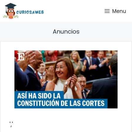
Saltar
Menu
al
contenido
Anuncios
','