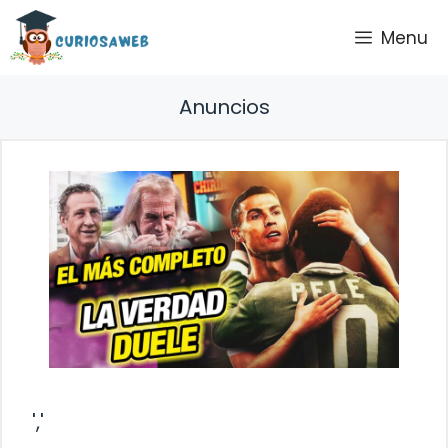
Saltar
Menu
al
contenido
Anuncios
','