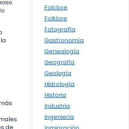
noso
Folclore
do
Folklore
Fotografía
o
 la
Gastronomía
Genealogía
Geografía
Geología
Hidrología
Historia
 más
Industria
Ingeniería
imales
es de
Inmigración