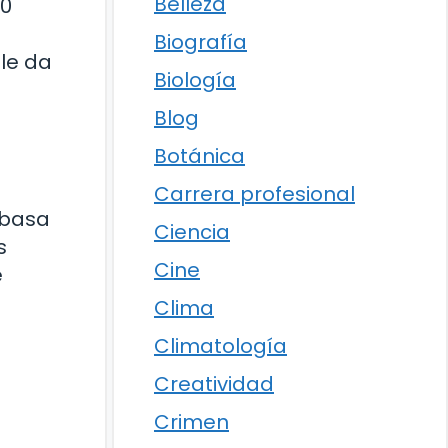
Belleza
00
Biografía
le da
Biología
Blog
Botánica
Carrera profesional
 basa
Ciencia
s
Cine
e
Clima
Climatología
Creatividad
Crimen