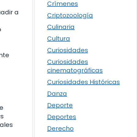
Crímenes
adir a
Criptozoología
Culinaria
o
Cultura
Curiosidades
nte
Curiosidades
cinematográficas
Curiosidades Históricas
Danza
Deporte
de
es
Deportes
males
Derecho