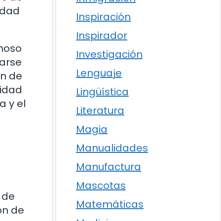
idad
Inspiración
Inspirador
amoso
Investigación
zarse
Lenguaje
ón de
cidad
Lingüística
a y el
Literatura
Magia
Manualidades
Manufactura
Mascotas
 de
Matemáticas
ón de