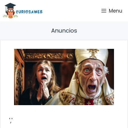
Saltar
Menu
al
contenido
Anuncios
','