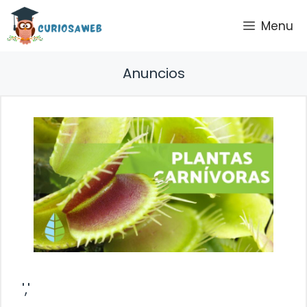
Saltar
Menu
al
contenido
Anuncios
','