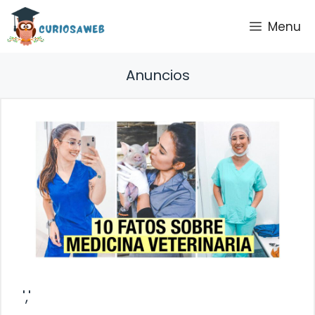
Saltar
Menu
al
contenido
Anuncios
','