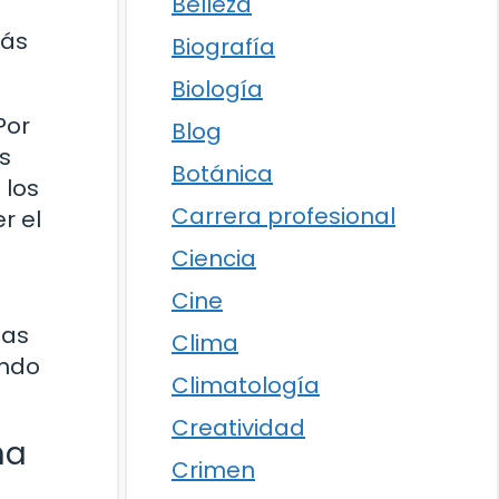
Belleza
más
Biografía
Biología
Por
Blog
s
Botánica
 los
Carrera profesional
r el
Ciencia
Cine
sas
Clima
endo
Climatología
Creatividad
na
Crimen