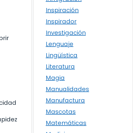
Inspiración
Inspirador
Investigación
rir
Lenguaje
Lingüística
Literatura
a
Magia
Manualidades
Manufactura
ocidad
Mascotas
apidez
Matemáticas