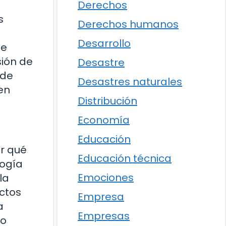
Derechos
s
Derechos humanos
Desarrollo
de
sión de
Desastre
 de
Desastres naturales
 en
Distribución
Economía
Educación
or qué
Educación técnica
logía
Emociones
la
ctos
Empresa
a
Empresas
to