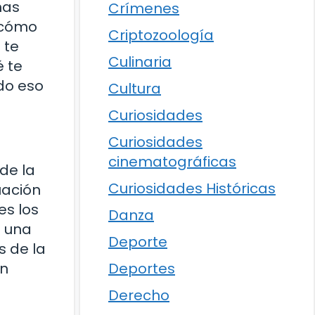
mas
Crímenes
 cómo
Criptozoología
 te
Culinaria
é te
do eso
Cultura
Curiosidades
Curiosidades
cinematográficas
 de la
Curiosidades Históricas
uación
es los
Danza
s una
Deporte
s de la
un
Deportes
Derecho