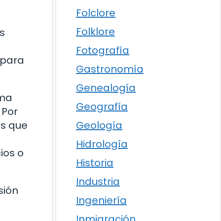
Folclore
Folklore
s
Fotografía
 para
Gastronomía
Genealogía
ama
Geografía
 Por
Geología
as que
Hidrología
ios o
Historia
Industria
sión
Ingeniería
Inmigración