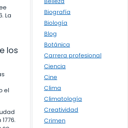
Belleza
ree
Biografía
. La
Biología
Blog
Botánica
e los
Carrera profesional
Ciencia
ás
Cine
Clima
o el
Climatología
Creatividad
ciudad
 1776.
Crimen
e se