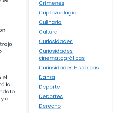
Crímenes
Criptozoología
Culinaria
con
Cultura
a
Curiosidades
atrajo
Curiosidades
o
cinematográficas
Curiosidades Históricas
Danza
 el
ó la
Deporte
andato
Deportes
y el
Derecho