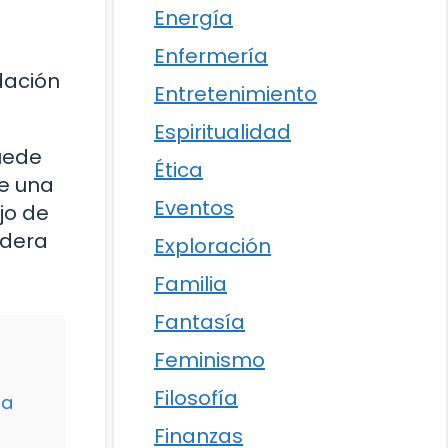
Energía
Enfermería
dación
Entretenimiento
Espiritualidad
uede
Ética
de una
Eventos
jo de
adera
Exploración
Familia
Fantasía
Feminismo
Filosofía
ia
Finanzas