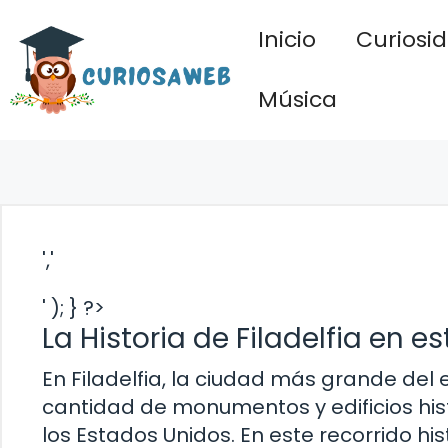
Saltar
Inicio
Curiosi
al
contenido
Música
','
' ); } ?>
La Historia de Filadelfia en es
En Filadelfia, la ciudad más grande del
cantidad de monumentos y edificios hist
los Estados Unidos. En este recorrido hi