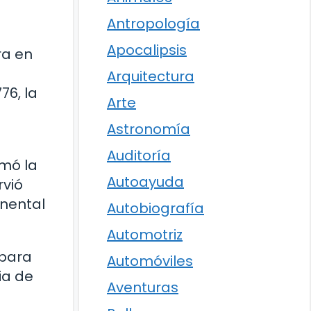
Antropología
Apocalipsis
ra en
Arquitectura
76, la
Arte
Astronomía
Auditoría
rmó la
Autoayuda
rvió
inental
Autobiografía
Automotriz
 para
Automóviles
ia de
Aventuras