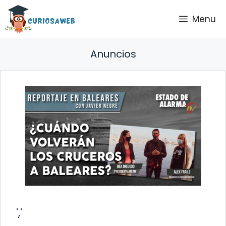
Saltar
Menu
al
contenido
Anuncios
','