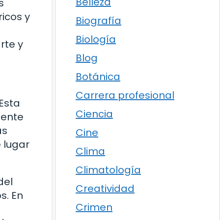
Belleza
s
icos y
Biografía
Biología
rte y
Blog
Botánica
Carrera profesional
 Esta
Ciencia
mente
as
Cine
 lugar
Clima
Climatología
del
Creatividad
s. En
Crimen