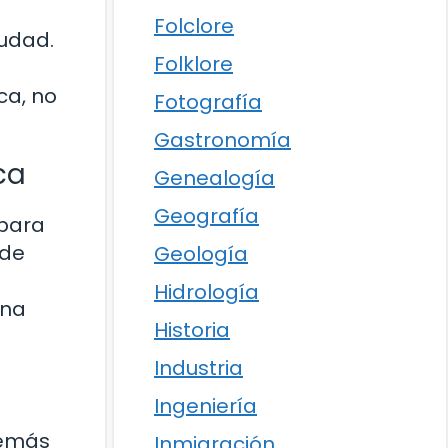
Folclore
iudad.
Folklore
ca, no
Fotografía
Gastronomía
ca
Genealogía
Geografía
 para
 de
Geología
Hidrología
una
Historia
Industria
Ingeniería
demás
Inmigración