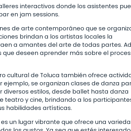
talleres interactivos donde los asistentes pu
par en jam sessions.
ones de arte contemporáneo que se organiz
iones brindan a los artistas locales la
traen a amantes del arte de todas partes. 
los que deseen aprender más sobre el proce
ro cultural de Toluca también ofrece activi
or ejemplo, se organizan clases de danza pa
 diversos estilos, desde ballet hasta danza
e teatro y cine, brindando a los participante
s habilidades artísticas.
a es un lugar vibrante que ofrece una varied
odos los gustos. Ya sea que estés interesado