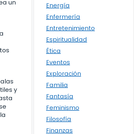
rea un
Energía
Enfermería
Entretenimiento
ra
Espiritualidad
stos
Ética
Eventos
Exploración
salas
Familia
iles y
Fantasía
hasta
 se
Feminismo
la
Filosofía
Finanzas