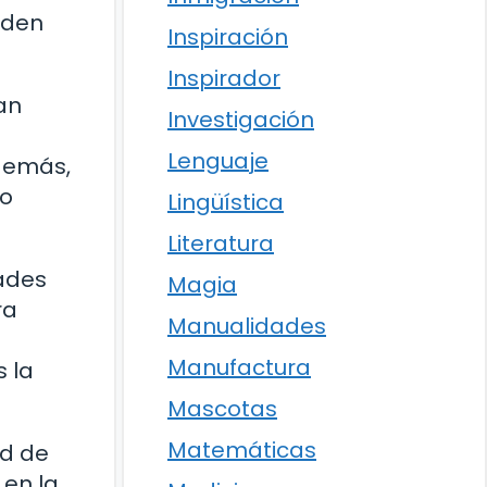
eden
Inspiración
Inspirador
an
Investigación
Lenguaje
Además,
so
Lingüística
Literatura
dades
Magia
ra
Manualidades
Manufactura
s la
Mascotas
Matemáticas
ad de
 en la