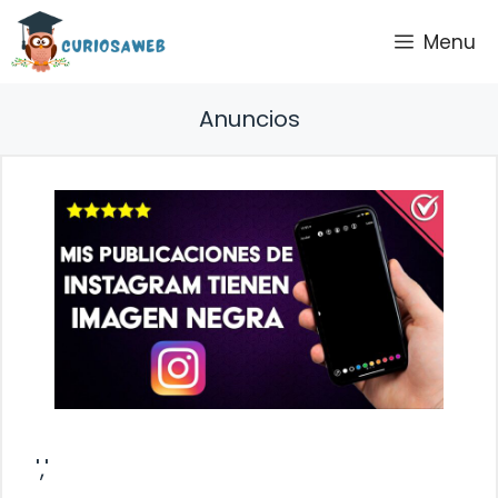
Saltar
Menu
al
contenido
Anuncios
','