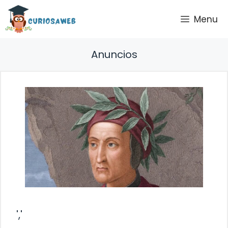
Saltar
Menu
al
contenido
Anuncios
','