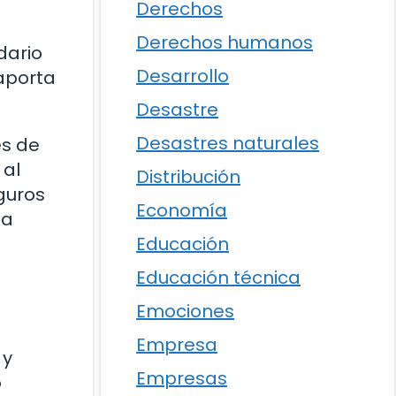
Derechos
Derechos humanos
dario
Desarrollo
aporta
Desastre
Desastres naturales
es de
 al
Distribución
eguros
Economía
la
Educación
Educación técnica
Emociones
Empresa
 y
Empresas
o