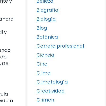
Belleza
ante y
Biografía
Biología
 ahora
Blog
l y
Botánica
Carrera profesional
mundo
Ciencia
ado
arte
Cine
Clima
Climatología
Creatividad
cula
Crimen
vida a