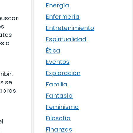
Energía
Enfermería
buscar
os
Entretenimiento
atos
Espiritualidad
os a
Ética
Eventos
Exploración
ibir.
s se
Familia
labras
Fantasía
Feminismo
Filosofía
el
Finanzas
s