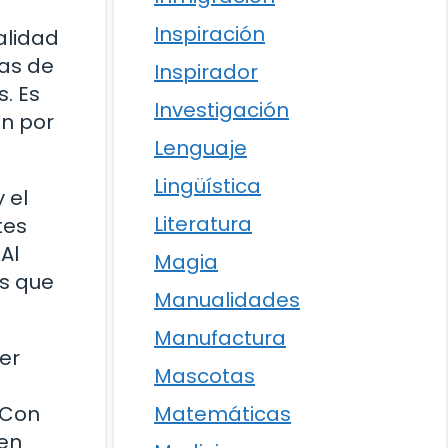
Inspiración
alidad
mas de
Inspirador
. Es
Investigación
an por
Lenguaje
Lingüística
 el
Literatura
tes
Al
Magia
os que
Manualidades
Manufactura
er
Mascotas
Matemáticas
 Con
den