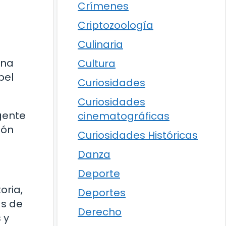
Crímenes
Criptozoología
Culinaria
una
Cultura
pel
Curiosidades
Curiosidades
gente
cinematográficas
ión
Curiosidades Históricas
Danza
Deporte
oria,
Deportes
as de
Derecho
 y