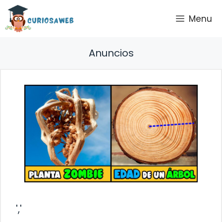
Saltar
Menu
al
contenido
Anuncios
','