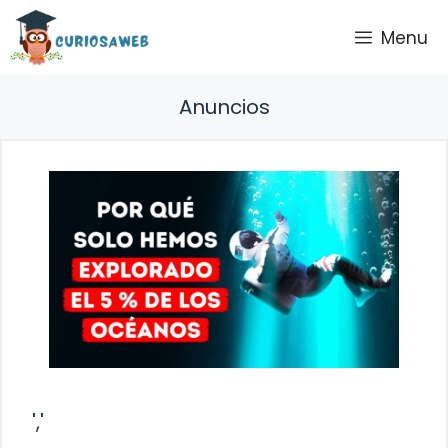
Saltar
Menu
al
contenido
Anuncios
','