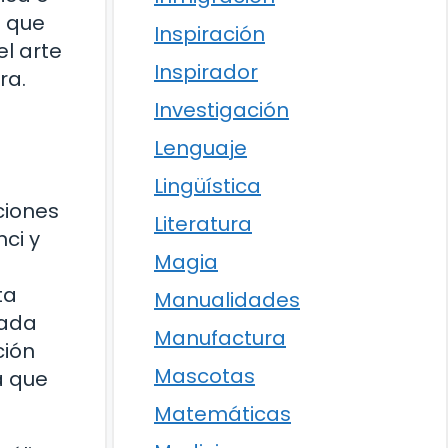
l que
Inspiración
l arte
Inspirador
ra.
Investigación
Lenguaje
Lingüística
ciones
Literatura
ci y
Magia
ta
Manualidades
cada
Manufactura
ción
Mascotas
a que
Matemáticas