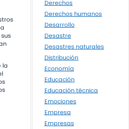
Derechos
Derechos humanos
stros
Desarrollo
 a
Desastre
 sus
dan
Desastres naturales
Distribución
 la
Economía
el
Educación
os
os
Educación técnica
Emociones
Empresa
Empresas