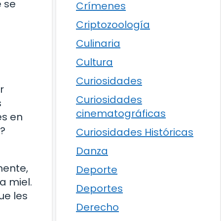
e se
Crímenes
Criptozoología
Culinaria
Cultura
Curiosidades
r
Curiosidades
s
cinematográficas
es en
a?
Curiosidades Históricas
Danza
mente,
Deporte
a miel.
Deportes
ue les
Derecho