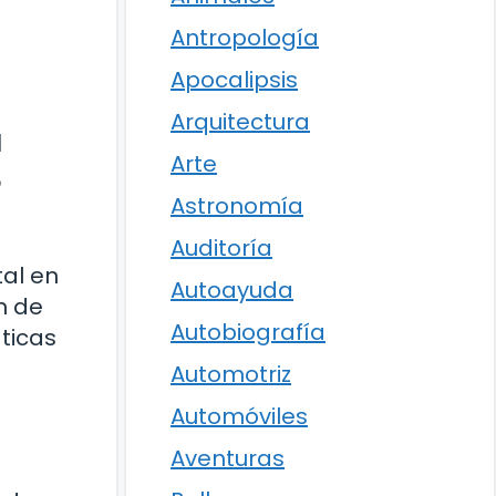
Antropología
Apocalipsis
Arquitectura
a
Arte
?
Astronomía
Auditoría
al en
Autoayuda
n de
Autobiografía
ticas
Automotriz
Automóviles
Aventuras