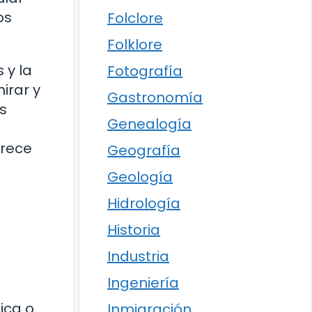
os
Folclore
Folklore
 y la
Fotografía
irar y
Gastronomía
s
Genealogía
erece
Geografía
Geología
Hidrología
Historia
Industria
Ingeniería
ica o
Inmigración