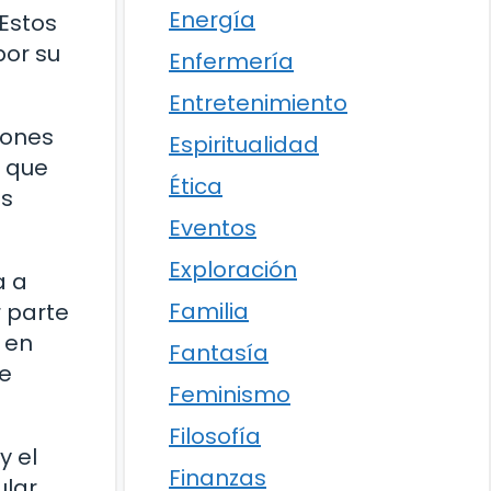
Energía
Estos
por su
Enfermería
Entretenimiento
rones
Espiritualidad
s que
Ética
es
Eventos
Exploración
a a
Familia
r parte
 en
Fantasía
se
Feminismo
Filosofía
y el
Finanzas
ular