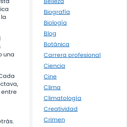
Belleza
esta
ica
Biografía
 la
Biología
Blog
l
Botánica
n
o una
Carrera profesional
Ciencia
. Cada
Cine
ctava,
Clima
 entre
Climatología
Creatividad
Crimen
trás.