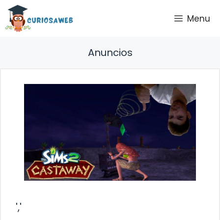
Saltar
Menu
al
contenido
Anuncios
','