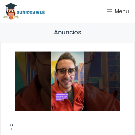
Saltar
Menu
al
contenido
Anuncios
','