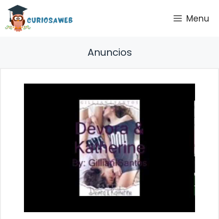
Saltar
Menu
al
contenido
Anuncios